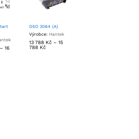
tart
DSO 3064 (A)
Výrobce:
Hantek
antek
13 788
13 788
Kč
Kč
–
15
15
788
788
Kč
Kč
–
16
16