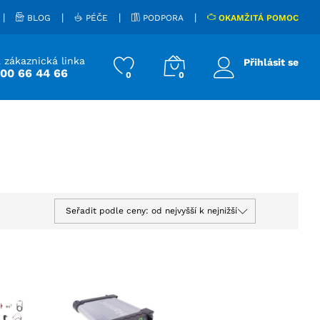
|
|
|
|
BLOG
PÉČE
PODPORA
OKAMŽITÁ POMOC
 zákaznická linka
Přihlásit se
800 66 44 66
0
0
Seřadit podle ceny: od nejvyšší k nejnižší