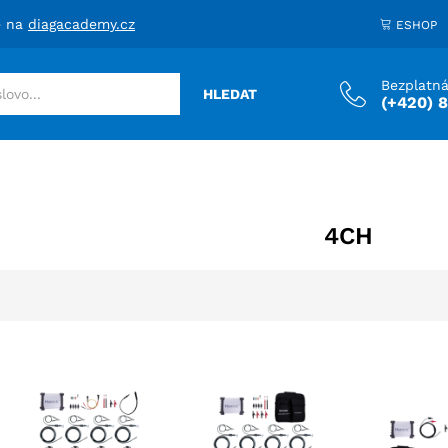
e na
diagacademy.cz
ESHOP
Bezplatná
HLEDAT
(+420) 
4CH