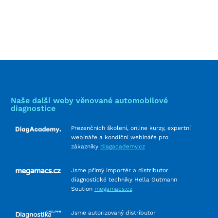
Naše další weby věnované automobilové
diagnostice
Prezenčních školení, online kurzy, expertní
webináře a kondiční webináře pro
zákazníky
diagacademy.cz
Jsme přímý importér a distributor
diagnostické techniky Hella Gutmann
Soution
megamacs.cz
Jsme autorizovaný distributor