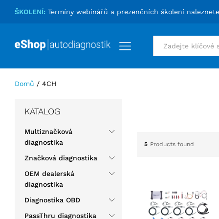
ŠKOLENÍ:
Termíny webinářů a prezenčních školení naleznet
Vše
Domů
/
4CH
KATALOG
Multiznačková
diagnostika
5
Products found
Značková diagnostika
OEM dealerská
diagnostika
Diagnostika OBD
PassThru diagnostika