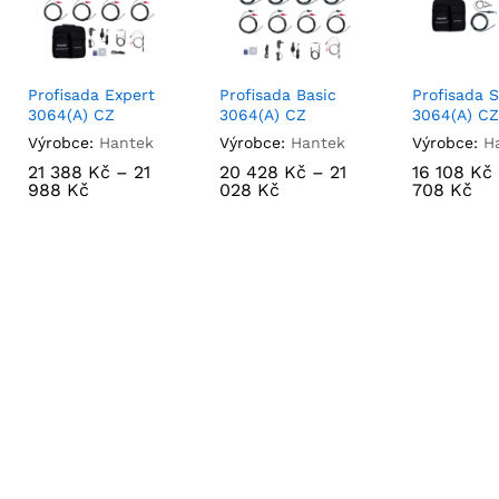
Profisada Expert
Profisada Basic
Profisada S
3064(A) CZ
3064(A) CZ
3064(A) CZ
Výrobce:
Hantek
Výrobce:
Hantek
Výrobce:
H
21 388
21 388
Kč
Kč
–
21
21
20 428
20 428
Kč
Kč
–
21
21
16 108
16 108
Kč
Kč
988
988
Kč
Kč
028
028
Kč
Kč
708
708
Kč
Kč