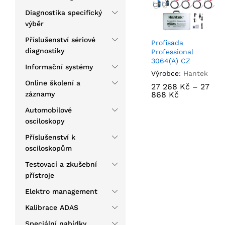
Diagnostika specifický
výběr
Příslušenství sériové
Profisada
diagnostiky
Professional
3064(A) CZ
Informační systémy
Výrobce:
Hantek
Online školení a
27 268
27 268
Kč
Kč
–
27
27
záznamy
868
868
Kč
Kč
Automobilové
osciloskopy
Příslušenství k
osciloskopům
Testovací a zkušební
přístroje
Elektro management
Kalibrace ADAS
Speciální nabídky