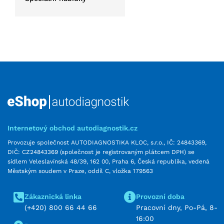
Internetový obchod autodiagnostik.cz
Provozuje společnost AUTODIAGNOSTIKA KLOC, s.r.o., IČ: 24843369,
DIČ: CZ24843369 (společnost je registrovaným plátcem DPH) se
sídlem Veleslavínská 48/39, 162 00, Praha 6, Česká republika, vedená
Městským soudem v Praze, oddíl C, vložka 179563
Zákaznická linka
Provozní doba
(+420) 800 66 44 66
Pracovní dny, Po-Pá, 8-
16:00