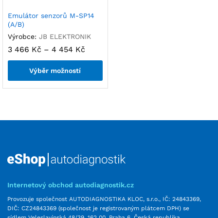
Emulátor senzorů M-SP14
(A/B)
Výrobce:
JB ELEKTRONIK
3 466
Kč
–
4 454
Kč
Výběr možností
Internetový obchod autodiagnostik.cz
Provozuje společnost AUTODIAGNOSTIKA KLOC, s.r.o., IČ: 24843369,
DIČ: CZ24843369 (společnost je registrovaným plátcem DPH) se
sídlem Veleslavínská 48/39, 162 00, Praha 6, Česká republika,