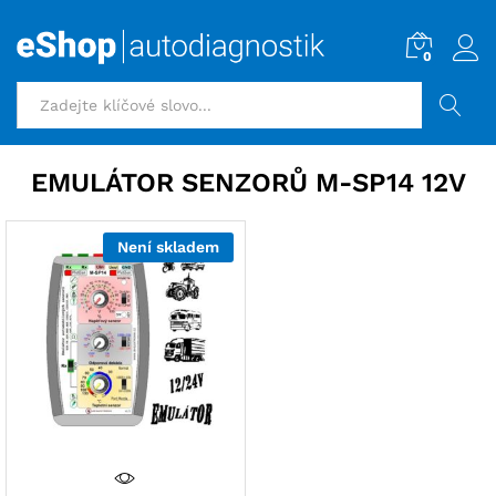
0
HLEDAT
EMULÁTOR SENZORŮ M-SP14 12V
Není skladem