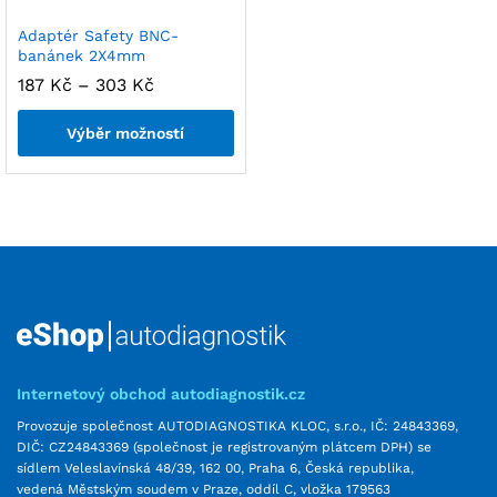
Adaptér Safety BNC-
banánek 2X4mm
187
Kč
–
303
Kč
Výběr možností
Internetový obchod autodiagnostik.cz
Provozuje společnost AUTODIAGNOSTIKA KLOC, s.r.o., IČ: 24843369,
DIČ: CZ24843369 (společnost je registrovaným plátcem DPH) se
sídlem Veleslavínská 48/39, 162 00, Praha 6, Česká republika,
vedená Městským soudem v Praze, oddíl C, vložka 179563