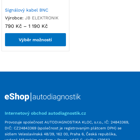
Signálový kabel BNC
Výrobce:
JB ELEKTRONIK
790
Kč
–
1 190
Kč
Výběr možností
Internetový obchod autodiagnostik.cz
Provozuje společnost AUTODIAGNOSTIKA KLOC, s.r.o., IČ: 24843369,
DIČ: CZ24843369 (společnost je registrovaným plátcem DPH) se
sídlem Veleslavínská 48/39, 162 00, Praha 6, Česká republika,
vedená Městským soudem v Praze, oddíl C, vložka 179563