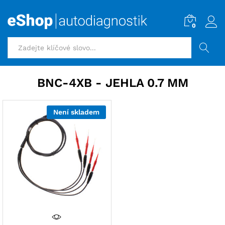
0
HLEDAT
BNC-4XB - JEHLA 0.7 MM
Není skladem