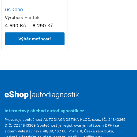
HS 2000
Výrobce:
Hantek
4 590
Kč
–
6 290
Kč
Výběr možností
Internetový obchod autodiagnostik.cz
Provozuje společnost AUTODIAGNOSTIKA KLOC, s.r.o., IČ: 24843369,
DIČ: CZ24843369 (společnost je registrovaným plátcem DPH) se
sídlem Veleslavínská 48/39, 162 00, Praha 6, Česká republika,
vedená Městským soudem v Praze, oddíl C, vložka 179563