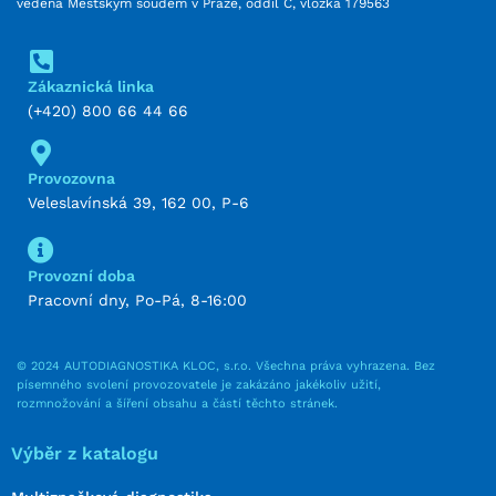
vedená Městským soudem v Praze, oddíl C, vložka 179563
Zákaznická linka
(+420) 800 66 44 66
Provozovna
Veleslavínská 39, 162 00, P-6
Provozní doba
Pracovní dny, Po-Pá, 8-16:00
© 2024 AUTODIAGNOSTIKA KLOC, s.r.o. Všechna práva vyhrazena. Bez
písemného svolení provozovatele je zakázáno jakékoliv užití,
rozmnožování a šíření obsahu a částí těchto stránek.
Výběr z katalogu