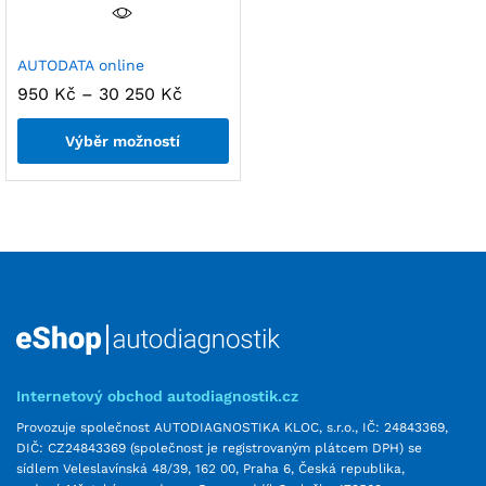
AUTODATA online
950
Kč
–
30 250
Kč
Výběr možností
Internetový obchod autodiagnostik.cz
Provozuje společnost AUTODIAGNOSTIKA KLOC, s.r.o., IČ: 24843369,
DIČ: CZ24843369 (společnost je registrovaným plátcem DPH) se
sídlem Veleslavínská 48/39, 162 00, Praha 6, Česká republika,