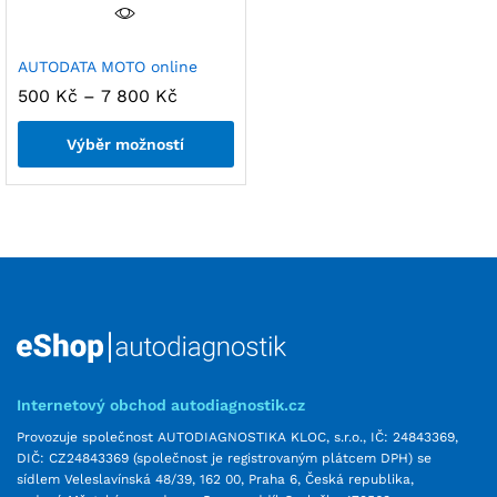
AUTODATA MOTO online
500
Kč
–
7 800
Kč
Výběr možností
Internetový obchod autodiagnostik.cz
Provozuje společnost AUTODIAGNOSTIKA KLOC, s.r.o., IČ: 24843369,
DIČ: CZ24843369 (společnost je registrovaným plátcem DPH) se
sídlem Veleslavínská 48/39, 162 00, Praha 6, Česká republika,