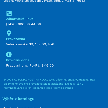
vedená Městským soudem v Praze, oddíl C, vložka 179563
Zákaznická linka
(+420) 800 66 44 66
Provozovna
Veleslavínská 39, 162 00, P-6
Provozní doba
Pracovní dny, Po-Pá, 8-16:00
© 2024 AUTODIAGNOSTIKA KLOC, s.r.o. Všechna práva vyhrazena. Bez
písemného svolení provozovatele je zakázáno jakékoliv užití,
rozmnožování a šíření obsahu a částí těchto stránek.
Výběr z katalogu