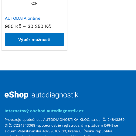
AUTODATA online
950
Kč
–
30 250
Kč
Výběr možností
Internetový obchod autodiagnostik.cz
Provozuje společnost AUTODIAGNOSTIKA KLOC, s.r.o., IČ: 24843369,
DIČ: CZ24843369 (společnost je registrovaným plátcem DPH) se
sídlem Veleslavínská 48/39, 162 00, Praha 6, Česká republika,