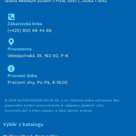
vedená Městským soudem v Praze, oddíl C, vložka 179563
Zákaznická linka
(+420) 800 66 44 66
Provozovna
Veleslavínská 39, 162 00, P-6
Provozní doba
Pracovní dny, Po-Pá, 8-16:00
© 2024 AUTODIAGNOSTIKA KLOC, s.r.o. Všechna práva vyhrazena. Bez
písemného svolení provozovatele je zakázáno jakékoliv užití,
rozmnožování a šíření obsahu a částí těchto stránek.
Výběr z katalogu