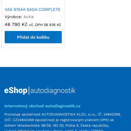
VAS 6154A SADA COMPLETE
Výrobce:
Actia
46 790
Kč
vč. DPH
56 616
Kč
Přidat do košíku
Internetový obchod autodiagnostik.cz
Provozuje společnost AUTODIAGNOSTIKA KLOC, s.r.o., IČ: 24843369,
DIČ: CZ24843369 (společnost je registrovaným plátcem DPH) se
sídlem Veleslavínská 48/39, 162 00, Praha 6, Česká republika,
vedená Městským soudem v Praze, oddíl C, vložka 179563