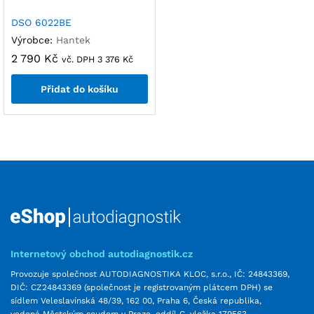
DSO 6022BE
Výrobce:
Hantek
2 790
Kč
vč. DPH
3 376
Kč
Přidat do košíku
Internetový obchod autodiagnostik.cz
Provozuje společnost AUTODIAGNOSTIKA KLOC, s.r.o., IČ: 24843369,
DIČ: CZ24843369 (společnost je registrovaným plátcem DPH) se
sídlem Veleslavínská 48/39, 162 00, Praha 6, Česká republika,
vedená Městským soudem v Praze, oddíl C, vložka 179563