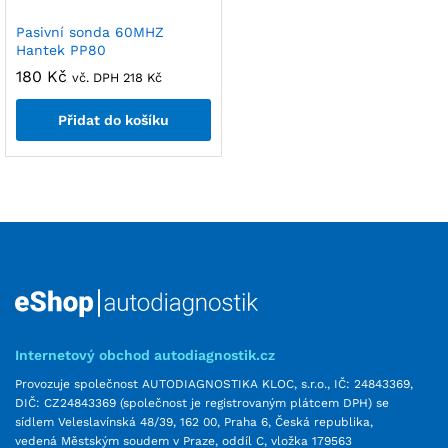
Pasivní sonda 60MHZ
Hantek PP80
180
Kč
vč. DPH
218
Kč
Přidat do košíku
Internetový obchod autodiagnostik.cz
Provozuje společnost AUTODIAGNOSTIKA KLOC, s.r.o., IČ: 24843369,
DIČ: CZ24843369 (společnost je registrovaným plátcem DPH) se
sídlem Veleslavínská 48/39, 162 00, Praha 6, Česká republika,
vedená Městským soudem v Praze, oddíl C, vložka 179563