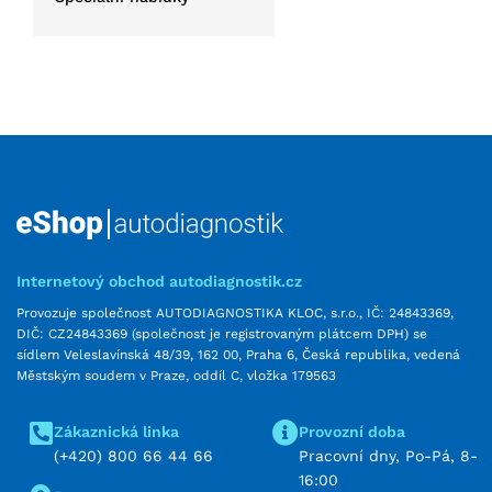
Internetový obchod autodiagnostik.cz
Provozuje společnost AUTODIAGNOSTIKA KLOC, s.r.o., IČ: 24843369,
DIČ: CZ24843369 (společnost je registrovaným plátcem DPH) se
sídlem Veleslavínská 48/39, 162 00, Praha 6, Česká republika, vedená
Městským soudem v Praze, oddíl C, vložka 179563
Zákaznická linka
Provozní doba
(+420) 800 66 44 66
Pracovní dny, Po-Pá, 8-
16:00