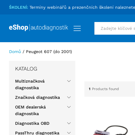
ŠKOLENÍ:
Termíny webinářů a prezenčních školení naleznet
Vše
Domů
/
Peugeot 607 (do 2001)
KATALOG
Multiznačková
diagnostika
1
Products found
Značková diagnostika
OEM dealerská
diagnostika
Diagnostika OBD
PassThru diagnostika