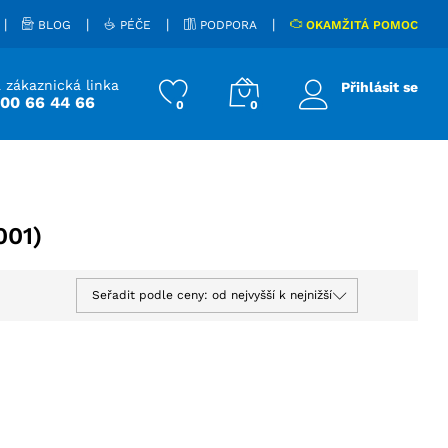
|
|
|
|
BLOG
PÉČE
PODPORA
OKAMŽITÁ POMOC
 zákaznická linka
Přihlásit se
800 66 44 66
0
0
001)
Seřadit podle ceny: od nejvyšší k nejnižší