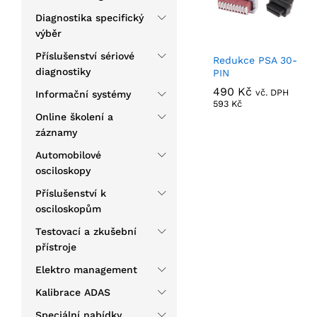
Diagnostika specifický
výběr
Příslušenství sériové
Redukce PSA 30-
diagnostiky
PIN
490
490
Kč
Kč
vč. DPH
Informační systémy
593
593
Kč
Kč
Online školení a
záznamy
Automobilové
osciloskopy
Příslušenství k
osciloskopům
Testovací a zkušební
přístroje
Elektro management
Kalibrace ADAS
Speciální nabídky