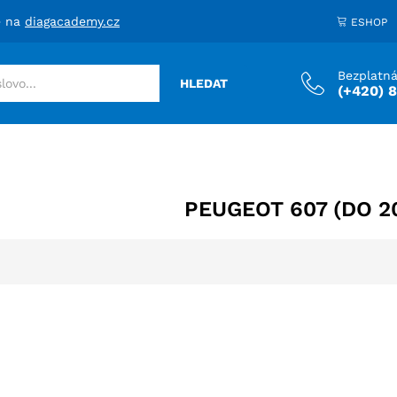
e na
diagacademy.cz
ESHOP
Bezplatná
HLEDAT
(+420) 
PEUGEOT 607 (DO 2