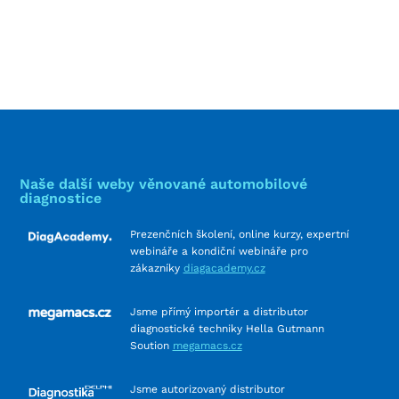
Naše další weby věnované automobilové
diagnostice
Prezenčních školení, online kurzy, expertní
webináře a kondiční webináře pro
zákazníky
diagacademy.cz
Jsme přímý importér a distributor
diagnostické techniky Hella Gutmann
Soution
megamacs.cz
Jsme autorizovaný distributor