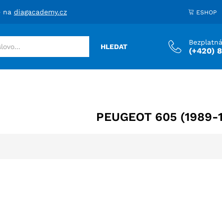
e na
diagacademy.cz
ESHOP
Bezplatná
HLEDAT
(+420) 
PEUGEOT 605 (1989-