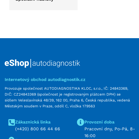
Internetový obchod autodiagnostik.cz
Provozuje společnost AUTODIAGNOSTIKA KLOC, s.r.o., IČ: 24843369,
DIČ: CZ24843369 (společnost je registrovaným plátcem DPH) se
sídlem Veleslavínská 48/39, 162 00, Praha 6, Česká republika, vedená
Městským soudem v Praze, oddíl C, vložka 179563
Zákaznická linka
Provozní doba
(+420) 800 66 44 66
Pracovní dny, Po-Pá, 8-
16:00