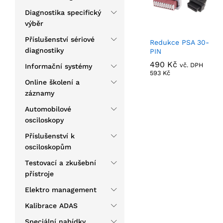
Diagnostika specifický
výběr
Příslušenství sériové
Redukce PSA 30-
diagnostiky
PIN
490
490
Kč
Kč
vč. DPH
Informační systémy
593
593
Kč
Kč
Online školení a
záznamy
Automobilové
osciloskopy
Příslušenství k
osciloskopům
Testovací a zkušební
přístroje
Elektro management
Kalibrace ADAS
Speciální nabídky