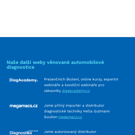
Naše další weby věnované automobilové
diagnostice
Prezenčních školení, online kurzy, expertní
webináře a kondiční webináře pro
zákazníky
diagacademy.cz
Jsme přímý importér a distributor
diagnostické techniky Hella Gutmann
Soution
megamacs.cz
Jsme autorizovaný distributor