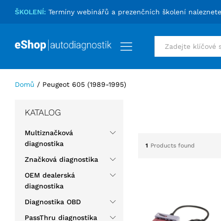
ŠKOLENÍ:
Termíny webinářů a prezenčních školení naleznet
Vše
Domů
/
Peugeot 605 (1989-1995)
KATALOG
Multiznačková
diagnostika
1
Products found
Značková diagnostika
OEM dealerská
diagnostika
Diagnostika OBD
PassThru diagnostika