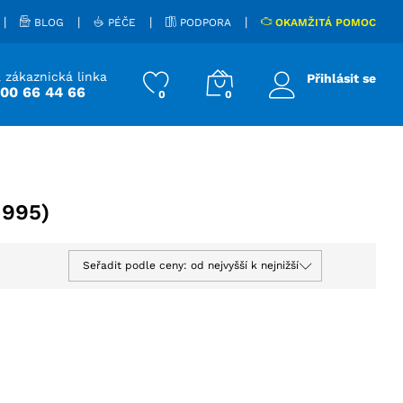
|
|
|
|
BLOG
PÉČE
PODPORA
OKAMŽITÁ POMOC
 zákaznická linka
Přihlásit se
800 66 44 66
0
0
1995)
Seřadit podle ceny: od nejvyšší k nejnižší