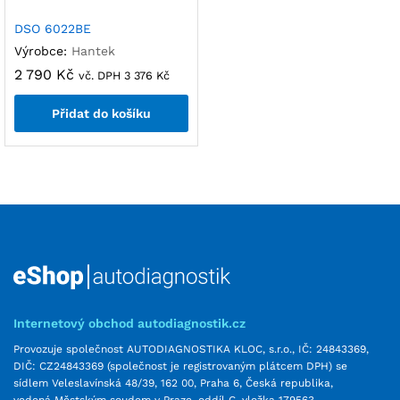
DSO 6022BE
Výrobce:
Hantek
2 790
Kč
vč. DPH
3 376
Kč
Přidat do košíku
Internetový obchod autodiagnostik.cz
Provozuje společnost AUTODIAGNOSTIKA KLOC, s.r.o., IČ: 24843369,
DIČ: CZ24843369 (společnost je registrovaným plátcem DPH) se
sídlem Veleslavínská 48/39, 162 00, Praha 6, Česká republika,
vedená Městským soudem v Praze, oddíl C, vložka 179563