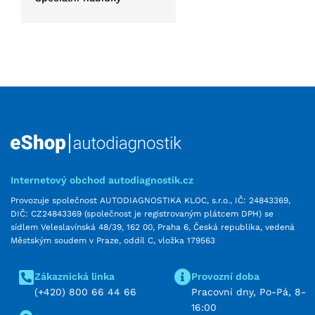
Internetový obchod autodiagnostik.cz
Provozuje společnost AUTODIAGNOSTIKA KLOC, s.r.o., IČ: 24843369,
DIČ: CZ24843369 (společnost je registrovaným plátcem DPH) se
sídlem Veleslavínská 48/39, 162 00, Praha 6, Česká republika, vedená
Městským soudem v Praze, oddíl C, vložka 179563
Zákaznická linka
Provozní doba
(+420) 800 66 44 66
Pracovní dny, Po-Pá, 8-
16:00