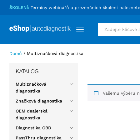
ŠKOLENÍ:
Termíny webinářů a prezenčních školení naleznet
Vše
Domů
/
Multiznačková diagnostika
KATALOG
Multiznačková
diagnostika
Vašemu výběru ne
Značková diagnostika
OEM dealerská
diagnostika
Diagnostika OBD
PassThru diagnostika