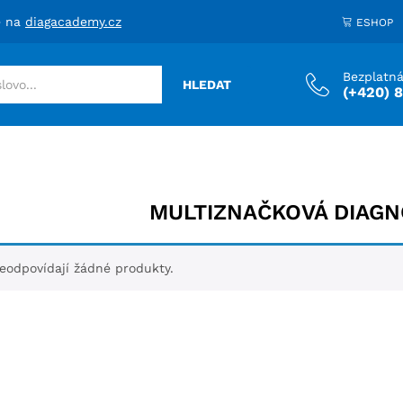
e na
diagacademy.cz
ESHOP
Bezplatná
HLEDAT
(+420) 
MULTIZNAČKOVÁ DIAGN
odpovídají žádné produkty.