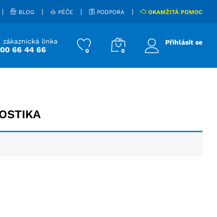
|
|
|
|
BLOG
PÉČE
PODPORA
OKAMŽITÁ POMOC
 zákaznická linka
Přihlásit se
800 66 44 66
0
0
OSTIKA