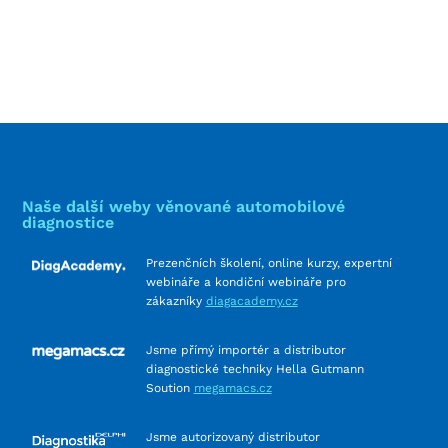
Naše další weby věnované automobilové
diagnostice
Prezenčních školení, online kurzy, expertní
webináře a kondiční webináře pro
zákazníky
diagacademy.cz
Jsme přímý importér a distributor
diagnostické techniky Hella Gutmann
Soution
megamacs.cz
Jsme autorizovaný distributor