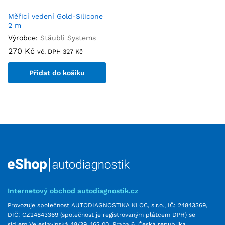
Měřicí vedení Gold-Silicone
2 m
Výrobce:
Stäubli Systems
270
Kč
vč. DPH
327
Kč
Přidat do košíku
Internetový obchod autodiagnostik.cz
Provozuje společnost AUTODIAGNOSTIKA KLOC, s.r.o., IČ: 24843369,
DIČ: CZ24843369 (společnost je registrovaným plátcem DPH) se
sídlem Veleslavínská 48/39, 162 00, Praha 6, Česká republika,