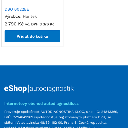
DSO 6022BE
Výrobce:
Hantek
2 790
Kč
vč. DPH
3 376
Kč
Přidat do košíku
Internetový obchod autodiagnostik.cz
Provozuje společnost AUTODIAGNOSTIKA KLOC, s.r.o., IČ: 24843369,
DIČ: CZ24843369 (společnost je registrovaným plátcem DPH) se
sídlem Veleslavínská 48/39, 162 00, Praha 6, Česká republika,
vedená Městským soudem v Praze, oddíl C, vložka 179563