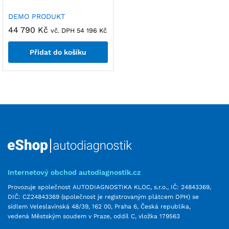
DEMO PRODUKT
44 790
Kč
vč. DPH
54 196
Kč
Přidat do košíku
Internetový obchod autodiagnostik.cz
Provozuje společnost AUTODIAGNOSTIKA KLOC, s.r.o., IČ: 24843369,
DIČ: CZ24843369 (společnost je registrovaným plátcem DPH) se
sídlem Veleslavínská 48/39, 162 00, Praha 6, Česká republika,
vedená Městským soudem v Praze, oddíl C, vložka 179563