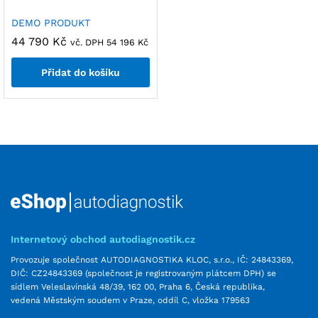
DEMO PRODUKT
44 790
Kč
vč. DPH
54 196
Kč
Přidat do košíku
Internetový obchod autodiagnostik.cz
Provozuje společnost AUTODIAGNOSTIKA KLOC, s.r.o., IČ: 24843369,
DIČ: CZ24843369 (společnost je registrovaným plátcem DPH) se
sídlem Veleslavínská 48/39, 162 00, Praha 6, Česká republika,
vedená Městským soudem v Praze, oddíl C, vložka 179563