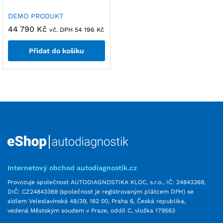
DEMO PRODUKT
44 790
Kč
vč. DPH
54 196
Kč
Přidat do košíku
Internetový obchod autodiagnostik.cz
Provozuje společnost AUTODIAGNOSTIKA KLOC, s.r.o., IČ: 24843369,
DIČ: CZ24843369 (společnost je registrovaným plátcem DPH) se
sídlem Veleslavínská 48/39, 162 00, Praha 6, Česká republika,
vedená Městským soudem v Praze, oddíl C, vložka 179563