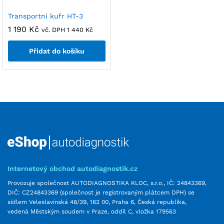
Transportní kufr HT-3
1 190
Kč
vč. DPH
1 440
Kč
Přidat do košíku
Internetový obchod autodiagnostik.cz
Provozuje společnost AUTODIAGNOSTIKA KLOC, s.r.o., IČ: 24843369,
DIČ: CZ24843369 (společnost je registrovaným plátcem DPH) se
sídlem Veleslavínská 48/39, 162 00, Praha 6, Česká republika,
vedená Městským soudem v Praze, oddíl C, vložka 179563