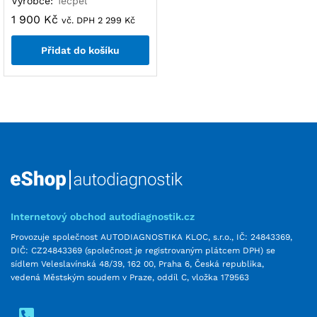
Výrobce:
Tecpel
1 900
Kč
vč. DPH
2 299
Kč
Přidat do košíku
Internetový obchod autodiagnostik.cz
Provozuje společnost AUTODIAGNOSTIKA KLOC, s.r.o., IČ: 24843369,
DIČ: CZ24843369 (společnost je registrovaným plátcem DPH) se
sídlem Veleslavínská 48/39, 162 00, Praha 6, Česká republika,
vedená Městským soudem v Praze, oddíl C, vložka 179563