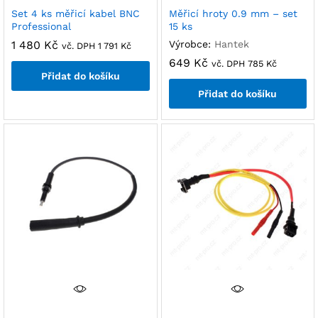
Set 4 ks měřicí kabel BNC
Měřicí hroty 0.9 mm – set
Professional
15 ks
1 480
Kč
Výrobce:
Hantek
vč. DPH
1 791
Kč
649
Kč
vč. DPH
785
Kč
Přidat do košíku
Přidat do košíku