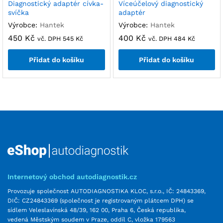
Diagnostický adaptér cívka-
Víceúčelový diagnostický
svíčka
adaptér
Výrobce:
Hantek
Výrobce:
Hantek
450
Kč
400
Kč
vč. DPH
545
Kč
vč. DPH
484
Kč
Přidat do košíku
Přidat do košíku
Internetový obchod autodiagnostik.cz
Provozuje společnost AUTODIAGNOSTIKA KLOC, s.r.o., IČ: 24843369,
DIČ: CZ24843369 (společnost je registrovaným plátcem DPH) se
sídlem Veleslavínská 48/39, 162 00, Praha 6, Česká republika,
vedená Městským soudem v Praze, oddíl C, vložka 179563