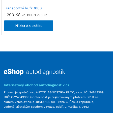
Transportní kufr 1008
1 290
Kč
vč. DPH
1 290
Kč
Přidat do košíku
Internetový obchod autodiagnostik.cz
Provozuje společnost AUTODIAGNOSTIKA KLOC, s.r.o., IČ: 24843369,
DIČ: CZ24843369 (společnost je registrovaným plátcem DPH) se
sídlem Veleslavínská 48/39, 162 00, Praha 6, Česká republika,
vedená Městským soudem v Praze, oddíl C, vložka 179563