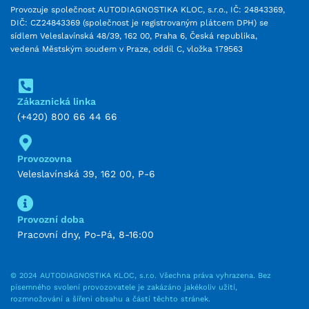
Provozuje společnost AUTODIAGNOSTIKA KLOC, s.r.o., IČ: 24843369,
DIČ: CZ24843369 (společnost je registrovaným plátcem DPH) se
sídlem Veleslavínská 48/39, 162 00, Praha 6, Česká republika,
vedená Městským soudem v Praze, oddíl C, vložka 179563
Zákaznická linka
(+420) 800 66 44 66
Provozovna
Veleslavínská 39, 162 00, P-6
Provozní doba
Pracovní dny, Po-Pá, 8-16:00
© 2024 AUTODIAGNOSTIKA KLOC, s.r.o. Všechna práva vyhrazena. Bez
písemného svolení provozovatele je zakázáno jakékoliv užití,
rozmnožování a šíření obsahu a částí těchto stránek.