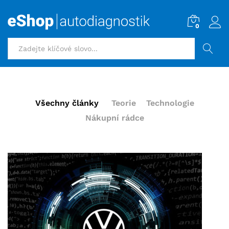
0
HLEDAT
Všechny články
Teorie
Technologie
Nákupní rádce