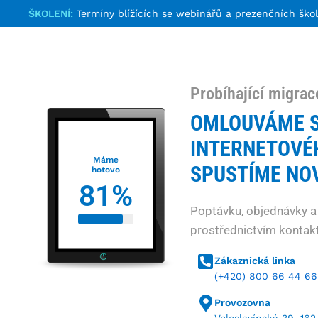
ŠKOLENÍ:
Termíny blížících se webinářů a prezenčních ško
Probíhající migrac
OMLOUVÁME S
INTERNETOVÉ
Máme
SPUSTÍME NOV
hotovo
81
%
Poptávku, objednávky a
prostřednictvím kontakt
Zákaznická linka
(+420) 800 66 44 66
Provozovna
Veleslavínská 39, 162