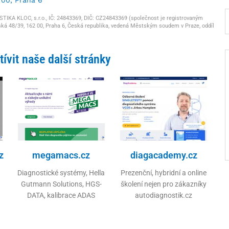
KA KLOC, s.r.o., IČ: 24843369, DIČ: CZ24843369 (společnost je registrovaným
ká 48/39, 162 00, Praha 6, Česká republika, vedená Městským soudem v Praze, oddíl
ívit naše další stránky
z
megamacs.cz
diagacademy.cz
Diagnostické systémy, Hella
Prezenční, hybridní a online
Gutmann Solutions, HGS-
školení nejen pro zákazníky
DATA, kalibrace ADAS
autodiagnostik.cz