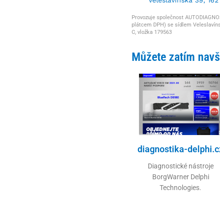
Provozuje společnost AUTODIAGNOSTI
plátcem DPH) se sídlem Veleslavíns
C, vložka 179563
Můžete zatím navšt
diagnostika-delphi.c
Diagnostické nástroje
BorgWarner Delphi
Technologies.