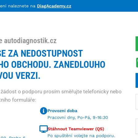
lení naleznete na
DiagAcademy.cz
e autodiagnostik.cz
E ZA NEDOSTUPNOST
HO OBCHODU. ZANEDLOUHO
OU VERZI.
 žádost o podporu prosím směřujte telefonicky nebo
ního formuláře:
Provozní doba
Pracovní dny, Po-Pá, 9-16:30
Stáhnout Teamviewer (QS)
Po spuštění volejte na podporu.
 00, Praha 6