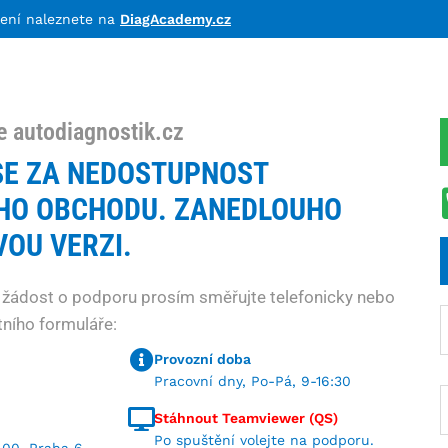
lení naleznete na
DiagAcademy.cz
e autodiagnostik.cz
E ZA NEDOSTUPNOST
HO OBCHODU. ZANEDLOUHO
OU VERZI.
 žádost o podporu prosím směřujte telefonicky nebo
ního formuláře:
Provozní doba
Pracovní dny, Po-Pá, 9-16:30
Stáhnout Teamviewer (QS)
Po spuštění volejte na podporu.
 00, Praha 6