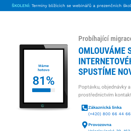
ŠKOLENÍ:
Termíny blížících se webinářů a prezenčních ško
Probíhající migrac
OMLOUVÁME S
INTERNETOVÉ
Máme
SPUSTÍME NOV
hotovo
81
%
Poptávku, objednávky a
prostřednictvím kontakt
Zákaznická linka
(+420) 800 66 44 66
Provozovna
Veleslavínská 39, 162