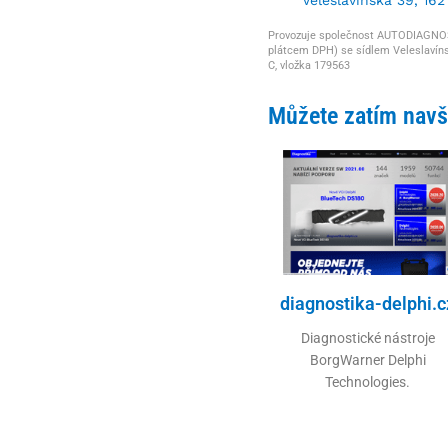
Provozuje společnost AUTODIAGNOSTI
plátcem DPH) se sídlem Veleslavíns
C, vložka 179563
Můžete zatím navšt
diagnostika-delphi.c
Diagnostické nástroje
BorgWarner Delphi
Technologies.