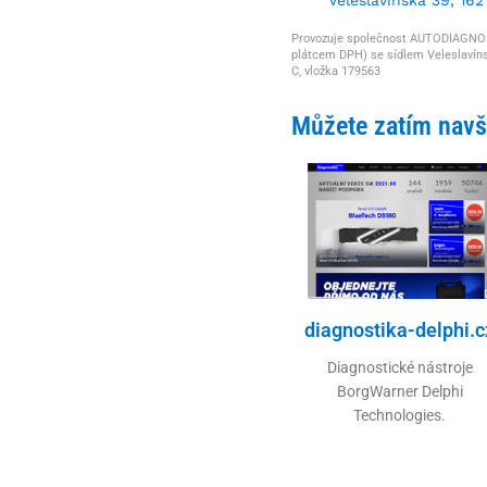
Provozuje společnost AUTODIAGNOSTI
plátcem DPH) se sídlem Veleslavíns
C, vložka 179563
Můžete zatím navšt
diagnostika-delphi.c
Diagnostické nástroje
BorgWarner Delphi
Technologies.