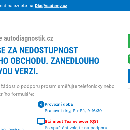
lení naleznete na
DiagAcademy.cz
e autodiagnostik.cz
E ZA NEDOSTUPNOST
HO OBCHODU. ZANEDLOUHO
OU VERZI.
 žádost o podporu prosím směřujte telefonicky nebo
ního formuláře:
Provozní doba
Pracovní dny, Po-Pá, 9-16:30
Stáhnout Teamviewer (QS)
Po spuštění volejte na podporu.
 00, Praha 6