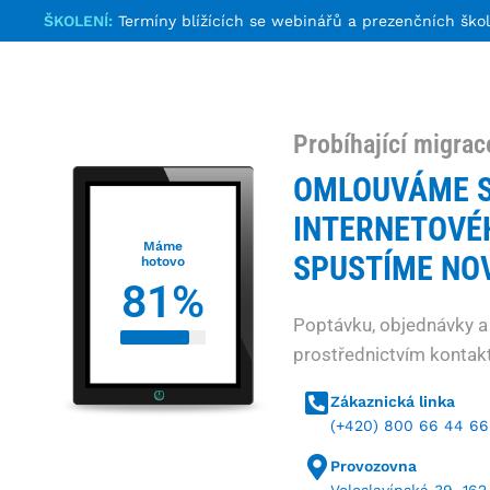
ŠKOLENÍ:
Termíny blížících se webinářů a prezenčních ško
Probíhající migrac
OMLOUVÁME S
INTERNETOVÉ
Máme
SPUSTÍME NOV
hotovo
81
%
Poptávku, objednávky a
prostřednictvím kontakt
Zákaznická linka
(+420) 800 66 44 66
Provozovna
Veleslavínská 39, 162