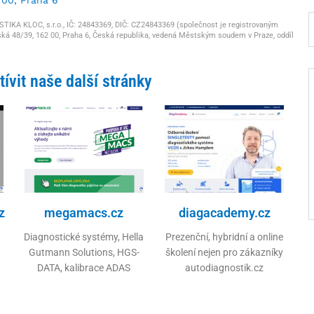
KA KLOC, s.r.o., IČ: 24843369, DIČ: CZ24843369 (společnost je registrovaným
ká 48/39, 162 00, Praha 6, Česká republika, vedená Městským soudem v Praze, oddíl
ívit naše další stránky
z
megamacs.cz
diagacademy.cz
Diagnostické systémy, Hella
Prezenční, hybridní a online
Gutmann Solutions, HGS-
školení nejen pro zákazníky
DATA, kalibrace ADAS
autodiagnostik.cz