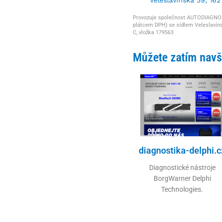
Provozuje společnost AUTODIAGNOSTI
plátcem DPH) se sídlem Veleslavíns
C, vložka 179563
Můžete zatím navšt
diagnostika-delphi.c
Diagnostické nástroje
BorgWarner Delphi
Technologies.