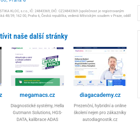
KA KLOC, s.r.o., IČ: 24843369, DIČ: CZ24843369 (společnost je registrovaným
ká 48/39, 162 00, Praha 6, Česká republika, vedená Městským soudem v Praze, oddíl
ívit naše další stránky
z
megamacs.cz
diagacademy.cz
Diagnostické systémy, Hella
Prezenční, hybridní a online
Gutmann Solutions, HGS-
školení nejen pro zákazníky
DATA, kalibrace ADAS
autodiagnostik.cz