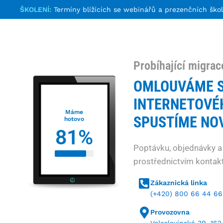
ŠKOLENÍ:
Termíny blížících se webinářů a prezenčních ško
Probíhající migrac
OMLOUVÁME S
INTERNETOVÉ
Máme
SPUSTÍME NOV
hotovo
81
%
Poptávku, objednávky a
prostřednictvím kontakt
Zákaznická linka
(+420) 800 66 44 66
Provozovna
Veleslavínská 39, 162