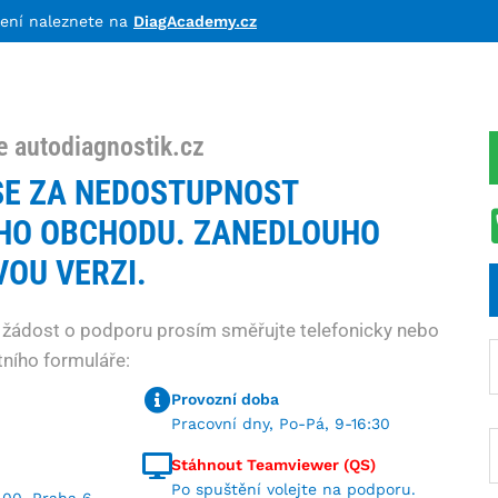
lení naleznete na
DiagAcademy.cz
e autodiagnostik.cz
E ZA NEDOSTUPNOST
HO OBCHODU. ZANEDLOUHO
OU VERZI.
 žádost o podporu prosím směřujte telefonicky nebo
ního formuláře:
Provozní doba
Pracovní dny, Po-Pá, 9-16:30
Stáhnout Teamviewer (QS)
Po spuštění volejte na podporu.
 00, Praha 6