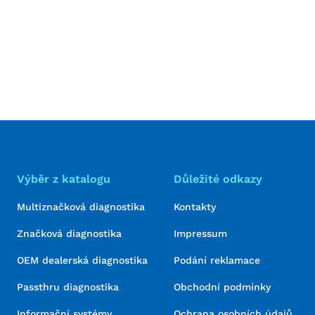
Výběr z katalogu
Důležité odkazy
Multiznačková diagnostika
Kontakty
Značková diagnostika
Impressum
OEM dealerská diagnostika
Podání reklamace
Passthru diagnostika
Obchodní podmínky
Informační systémy
Ochrana osobních údajů