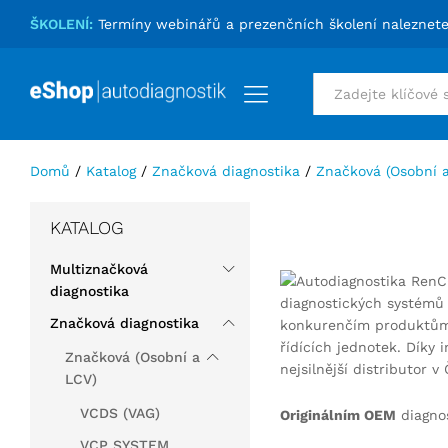
ŠKOLENÍ:
Termíny webinářů a prezenčních školení naleznet
Vše
Domů
/
Katalog
/
Značková diagnostika
/
Značková (Osobní 
KATALOG
Multiznačková
diagnostika
diagnostických systémů 
Značková diagnostika
konkurenčím produktům n
řídících jednotek. Díky 
Značková (Osobní a
nejsilnější distributor
LCV)
VCDS (VAG)
Originálním OEM
diagnos
VCP SYSTEM