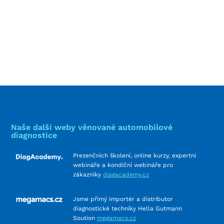
Naše další weby věnované automobilové
diagnostice
Prezenčních školení, online kurzy, expertní
webináře a kondiční webináře pro
zákazníky
diagacademy.cz
Jsme přímý importér a distributor
diagnostické techniky Hella Gutmann
Soution
megamacs.cz