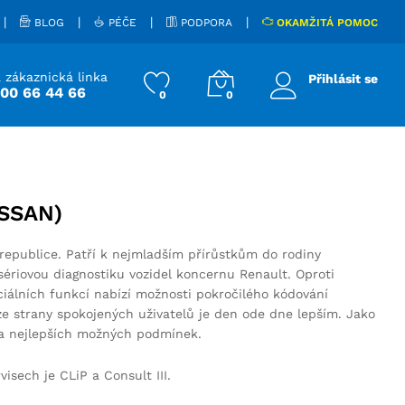
|
|
|
|
BLOG
PÉČE
PODPORA
OKAMŽITÁ POMOC
 zákaznická linka
Přihlásit se
800 66 44 66
0
0
SSAN)
republice. Patří k nejmladším přírůstkům do rodiny
sériovou diagnostiku vozidel koncernu Renault. Oproti
álních funkcí nabízí možnosti pokročilého kódování
 ze strany spokojených uživatelů je den ode dne lepším. Jako
za nejlepších možných podmínek.
sech je CLiP a Consult III.