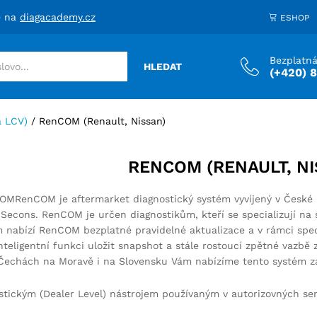
e na
diagacademy.cz
ESHOP
Bezplatná
HLEDAT
(+420) 
a LCV)
/
RenCOM (Renault, Nissan)
RENCOM (RENAULT, NI
RenCOM je aftermarket diagnostický systém vyvíjený v České 
Secons. RenCOM je určen diagnostikům, kteří se specializují na 
abízí RenCOM bezplatné pravidelné aktualizace a v rámci speci
inteligentní funkci uložit snapshot a stále rostoucí zpětné vazbě
 v Čechách na Moravě i na Slovensku Vám nabízíme tento systém 
tickým (Dealer Level) nástrojem používaným v autorizovných servi