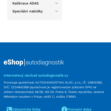
Kalibrace ADAS
Speciální nabídky
Internetový obchod autodiagnostik.cz
Provozuje společnost AUTODIAGNOSTIKA KLOC, s.r.o., IČ: 24843369,
DIČ: CZ24843369 (společnost je registrovaným plátcem DPH) se
sídlem Veleslavínská 48/39, 162 00, Praha 6, Česká republika, vedená
Městským soudem v Praze, oddíl C, vložka 179563
Zákaznická linka
Provozní doba