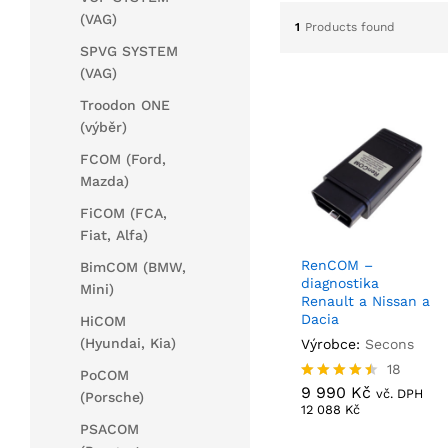
(VAG)
1
Products found
SPVG SYSTEM
(VAG)
Troodon ONE
(výběr)
FCOM (Ford,
Mazda)
FiCOM (FCA,
Fiat, Alfa)
RenCOM –
BimCOM (BMW,
diagnostika
Mini)
Renault a Nissan a
Dacia
HiCOM
(Hyundai, Kia)
Výrobce:
Secons
9 990
Kč
18
PoCOM
12 088
Kč
9 990
Kč
Hodnocení
vč. DPH
(Porsche)
4.44
12 088
Kč
z 5
PSACOM