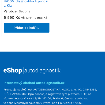
HiCOM diagnostika Hyundai
a Kia
Výrobce:
Secons
9 990
Kč
vč. DPH
12 088
Kč
Přidat do košíku
Internetový obchod autodiagnostik.cz
Provozuje společnost AUTODIAGNOSTIKA KLOC, s.r.o., IČ: 24843369,
DIČ: CZ24843369 (společnost je registrovaným plátcem DPH) se
sídlem Veleslavínská 48/39, 162 00, Praha 6, Česká republika,
vedená Městským soudem v Praze, oddíl C, vložka 179563