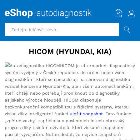
0
HLEDAT
HICOM (HYUNDAI, KIA)
HiCOM je aftermarket diagnostický
systém vyvíjený v České republice. Je určen nejen všem
diagnostikům, kteří se specializují na sériovou diagnostiku
vozidel koncernu Hyundai-Kia, ale i všem automechanikům,
kteří chtějí nebo potřebují proniknout do diagnostiky
asijského výrobce hlouběji. HiCOM disponuje
bezkonkurenční kompatibilitou s řídícími systémy, kterou
získal díky inteligentní funkci
uložit snapshot
. Tato funkce
„zpětné vazby“ zapříčinila v posledních letech obrovský
progres díky tisícům uživatelů, kteří získané snapshoty
posílali vývojářům. Nutno dodat, že nejvíce snapshotů