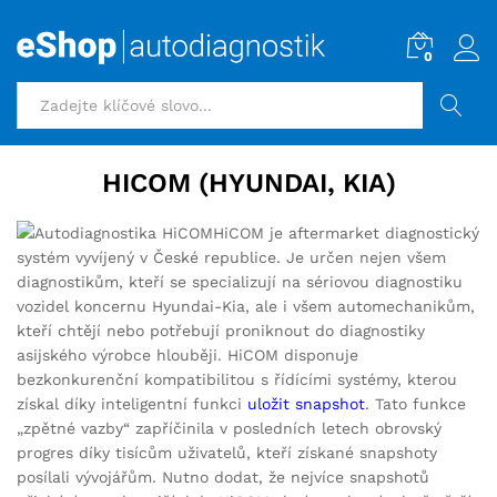
0
HLEDAT
HICOM (HYUNDAI, KIA)
HiCOM je aftermarket diagnostický
systém vyvíjený v České republice. Je určen nejen všem
diagnostikům, kteří se specializují na sériovou diagnostiku
vozidel koncernu Hyundai-Kia, ale i všem automechanikům,
kteří chtějí nebo potřebují proniknout do diagnostiky
asijského výrobce hlouběji. HiCOM disponuje
bezkonkurenční kompatibilitou s řídícími systémy, kterou
získal díky inteligentní funkci
uložit snapshot
. Tato funkce
„zpětné vazby“ zapříčinila v posledních letech obrovský
progres díky tisícům uživatelů, kteří získané snapshoty
posílali vývojářům. Nutno dodat, že nejvíce snapshotů