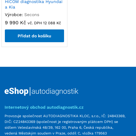
HiCOM diagnostika Hyundai
a Kia
Výrobce:
Secons
9 990
Kč
vč. DPH
12 088
Kč
Přidat do košíku
Internetový obchod autodiagnostik.cz
Provozuje společnost AUTODIAGNOSTIKA KLOC, s.r.o., IČ: 24843369,
DIČ: CZ24843369 (společnost je registrovaným plátcem DPH) se
sídlem Veleslavínská 48/39, 162 00, Praha 6, Česká republika,
vedená Městským soudem v Praze, oddíl C, vložka 179563