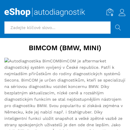
0
HLEDAT
BIMCOM (BMW, MINI)
BimCOM je aftermarket
diagnostický systém vyvíjený v České republice. Patří k
nejmladším přírůstkům do rodiny diagnostických systémů
Secons. BimCOM je určen diagnostikům, kteří se specializují
na sériovou diagnostiku vozidel koncernu BMW. Díky
bezplatným aktualizacím, nízké ceně a rozsáhlým
diagnostickým funkcím se stal nejdostupnějším nástrojem
pro diagnostiku BMW. Svou popularitu si získává zejména v
Německu, kde jej nabízí např. i Stahlgruber. Díky
inteligentní funkci uložit snapshot a velké zpětné vazbě ze
strany spokojených uživatelů je den ode dne lepším. Jako