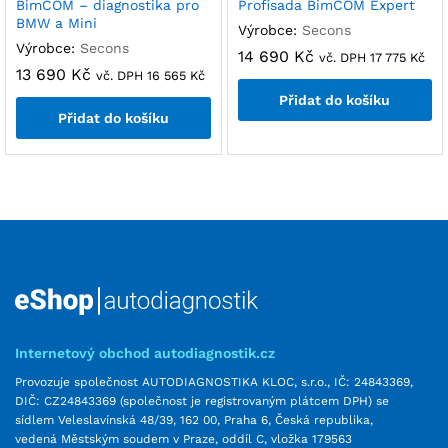
BimCOM – diagnostika pro
Profisada BimCOM Expert
BMW a Mini
Výrobce:
Secons
Výrobce:
Secons
14 690
Kč
vč. DPH
17 775
Kč
13 690
Kč
vč. DPH
16 565
Kč
Přidat do košíku
Přidat do košíku
Internetový obchod autodiagnostik.cz
Provozuje společnost AUTODIAGNOSTIKA KLOC, s.r.o., IČ: 24843369,
DIČ: CZ24843369 (společnost je registrovaným plátcem DPH) se
sídlem Veleslavínská 48/39, 162 00, Praha 6, Česká republika,
vedená Městským soudem v Praze, oddíl C, vložka 179563