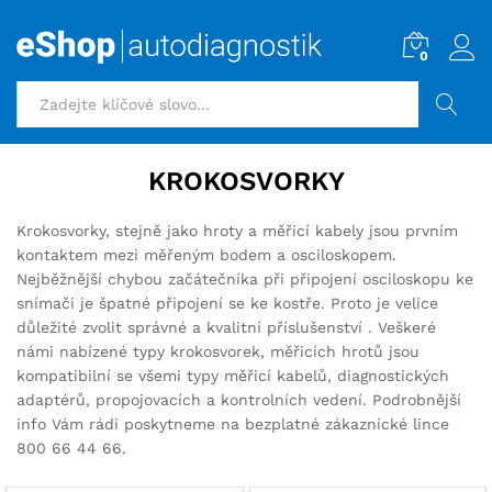
0
HLEDAT
KROKOSVORKY
Krokosvorky, stejně jako hroty a měřicí kabely jsou prvním
kontaktem mezi měřeným bodem a osciloskopem.
Nejběžnější chybou začátečníka při připojení osciloskopu ke
snímači je špatné připojení se ke kostře. Proto je velice
důležité zvolit správné a kvalitní příslušenství . Veškeré
námi nabízené typy krokosvorek, měřicích hrotů jsou
kompatibilní se všemi typy měřicí kabelů, diagnostických
adaptérů, propojovacích a kontrolních vedení. Podrobnější
info Vám rádi poskytneme na bezplatné zákaznické lince
800 66 44 66.