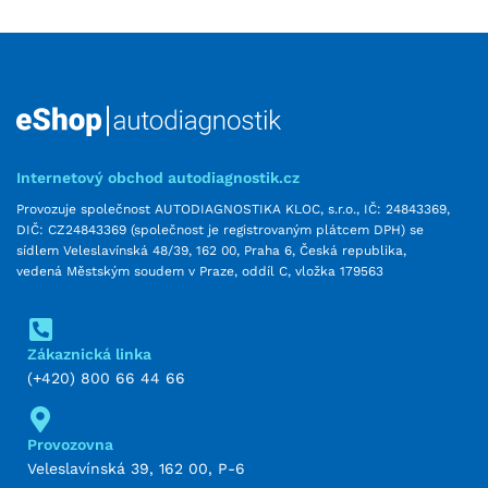
Internetový obchod autodiagnostik.cz
Provozuje společnost AUTODIAGNOSTIKA KLOC, s.r.o., IČ: 24843369,
DIČ: CZ24843369 (společnost je registrovaným plátcem DPH) se
sídlem Veleslavínská 48/39, 162 00, Praha 6, Česká republika,
vedená Městským soudem v Praze, oddíl C, vložka 179563
Zákaznická linka
(+420) 800 66 44 66
Provozovna
Veleslavínská 39, 162 00, P-6