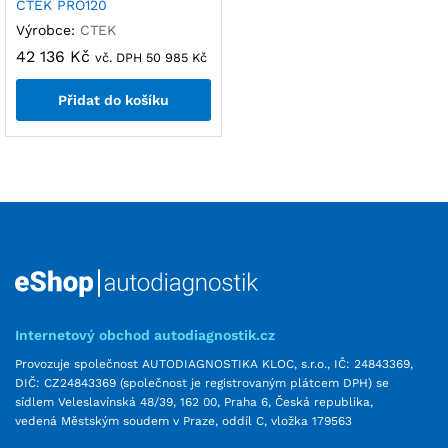
CTEK PRO120
Výrobce:
CTEK
42 136
Kč
vč. DPH
50 985
Kč
Přidat do košíku
Internetový obchod autodiagnostik.cz
Provozuje společnost AUTODIAGNOSTIKA KLOC, s.r.o., IČ: 24843369,
DIČ: CZ24843369 (společnost je registrovaným plátcem DPH) se
sídlem Veleslavínská 48/39, 162 00, Praha 6, Česká republika,
vedená Městským soudem v Praze, oddíl C, vložka 179563