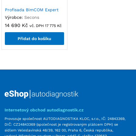
Profisada BimCOM Expert
Výrobce:
Secons
14 690
Kč
vč. DPH
17 775
Kč
Přidat do košíku
Internetový obchod autodiagnostik.cz
Provozuje společnost AUTODIAGNOSTIKA KLOC, s.r.o., IČ: 24843369,
DIČ: CZ24843369 (společnost je registrovaným plátcem DPH) se
sídlem Veleslavínská 48/39, 162 00, Praha 6, Česká republika,
vedená Městským soudem v Praze, oddíl C, vložka 179563